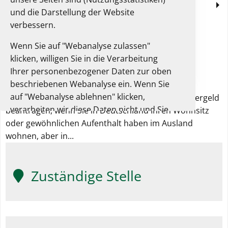
Leistung in einer anderen Sprache
und die Darstellung der Website
verbessern.
Wenn Sie auf "Webanalyse zulassen"
klicken, willigen Sie in die Verarbeitung
Kindergeld beantragen
Ihrer personenbezogener Daten zur oben
beschriebenen Webanalyse ein. Wenn Sie
auf "Webanalyse ablehnen" klicken,
Als deutscher Staatsangehöriger können Sie Kindergeld
verarbeiten wir diese Daten nicht und Sie
beantragen, wenn Sie in Deutschland Ihren Wohnsitz
können die Website trotzdem nutzen.
oder gewöhnlichen Aufenthalt haben im Ausland
wohnen, aber in...
Sie können Ihre Einwilligung jederzeit in
diesem Einwilligungsbanner oder der
Datenschutzerklärung widerrufen. Dort
Zuständige Stelle
finden Sie auch weitere Informationen zur
Webanalyse.
Unsere Datenschutzerklärung.