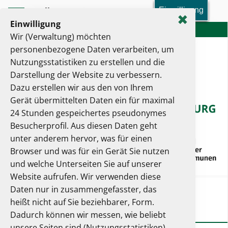
Einwilligung
Toolbar-Menü
✖
Einwilligung
verwaltung.brandenburg.de
Wir (Verwaltung) möchten
personenbezogene Daten verarbeiten, um
Nutzungsstatistiken zu erstellen und die
Darstellung der Website zu verbessern.
Dazu erstellen wir aus den von Ihrem
Gerät übermittelten Daten ein für maximal
24 Stunden gespeichertes pseudonymes
Besucherprofil. Aus diesen Daten geht
unter anderem hervor, was für einen
Browser und was für ein Gerät Sie nutzen
und welche Unterseiten Sie auf unserer
Website aufrufen. Wir verwenden diese
Hauptmenü
Daten nur in zusammengefasster, das
heißt nicht auf Sie beziehbarer, Form.
Dadurch können wir messen, wie beliebt
Sie sind hier:
Start
Detail
unsere Seiten sind (Nutzungsstatistiken)